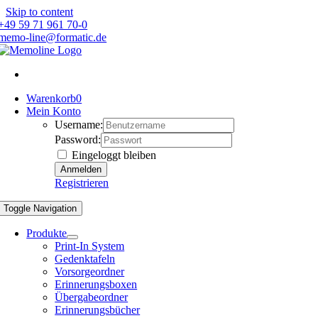
Skip to content
+49 59 71 961 70-0
memo-line@formatic.de
Warenkorb
0
Mein Konto
Username:
Password:
Eingeloggt bleiben
Registrieren
Toggle Navigation
Produkte
Print-In System
Gedenktafeln
Vorsorgeordner
Erinnerungsboxen
Übergabeordner
Erinnerungsbücher