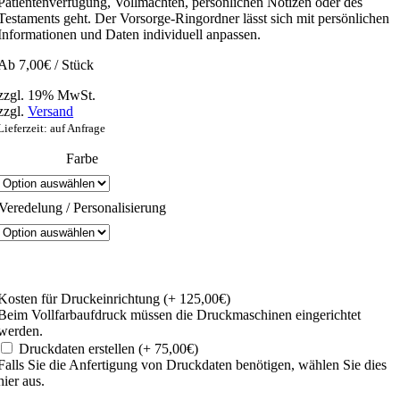
Patientenverfügung, Vollmachten, persönlichen Notizen oder des
Testaments geht. Der Vorsorge-Ringordner lässt sich mit persönlichen
Informationen und Daten individuell anpassen.
Ab
7,00
€
/ Stück
zzgl. 19% MwSt.
zzgl.
Versand
Lieferzeit: auf Anfrage
Farbe
Veredelung / Personalisierung
Kosten für Druckeinrichtung
(+ 125,00€)
Beim Vollfarbaufdruck müssen die Druckmaschinen eingerichtet
werden.
Druckdaten erstellen
(+ 75,00€)
Falls Sie die Anfertigung von Druckdaten benötigen, wählen Sie dies
hier aus.