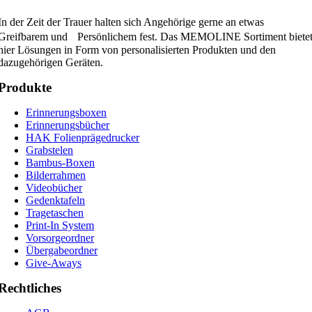
In der Zeit der Trauer halten sich Angehörige gerne an etwas
Greifbarem und Persönlichem fest. Das MEMOLINE Sortiment biete
hier Lösungen in Form von personalisierten Produkten und den
dazugehörigen Geräten.
Produkte
Erinnerungsboxen
Erinnerungsbücher
HAK Folienprägedrucker
Grabstelen
Bambus-Boxen
Bilderrahmen
Videobücher
Gedenktafeln
Tragetaschen
Print-In System
Vorsorgeordner
Übergabeordner
Give-Aways
Rechtliches