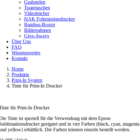
Grabstelen
Tragetaschen
Videobücher
HAK Folienprägedrucker
Bambus-Boxen
Bilderrahmen
Give-Aways
Über Uns
FAQ
Wissenswertes
Kontakt
Home
Produkte
Print-In System
Tinte für Print-In Drucker
Tinte für Print-In Drucker
Die Tinte ist speziell für die Verwendung mit dem Epson
Sublimationsdrucker geeignet und in vier Farben (black, cyan, magenta
und yellow) erhältlich. Die Farben können einzeln bestellt werden.