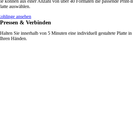
ie können aus einer Anzahl von über 40 Formaten die passende Print-I
latte auswählen.
ohlinge ansehen
Pressen & Verbinden
Halten Sie innerhalb von 5 Minuten eine individuell gestaltete Platte in
Ihren Händen.