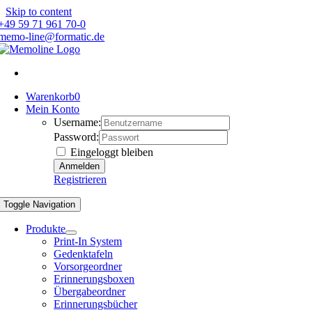
Skip to content
+49 59 71 961 70-0
memo-line@formatic.de
Warenkorb
0
Mein Konto
Username:
Password:
Eingeloggt bleiben
Registrieren
Toggle Navigation
Produkte
Print-In System
Gedenktafeln
Vorsorgeordner
Erinnerungsboxen
Übergabeordner
Erinnerungsbücher