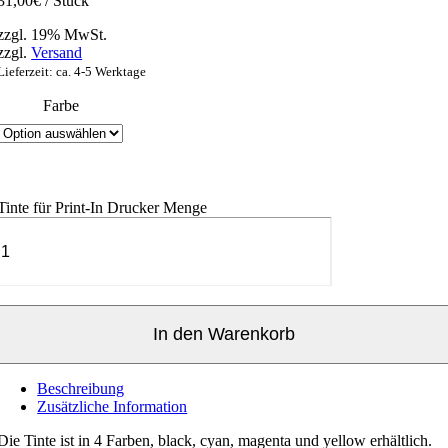
31,00
€
/ Stück
zzgl. 19% MwSt.
zzgl.
Versand
Lieferzeit: ca. 4-5 Werktage
Farbe
Tinte für Print-In Drucker Menge
In den Warenkorb
Beschreibung
Zusätzliche Information
Die Tinte ist in 4 Farben, black, cyan, magenta und yellow erhältlich.