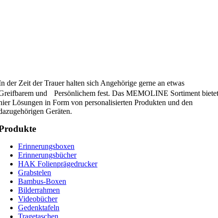
In der Zeit der Trauer halten sich Angehörige gerne an etwas
Greifbarem und Persönlichem fest. Das MEMOLINE Sortiment biete
hier Lösungen in Form von personalisierten Produkten und den
dazugehörigen Geräten.
Produkte
Erinnerungsboxen
Erinnerungsbücher
HAK Folienprägedrucker
Grabstelen
Bambus-Boxen
Bilderrahmen
Videobücher
Gedenktafeln
Tragetaschen