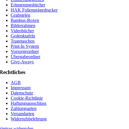
Erinnerungsbücher
HAK Folienprägedrucker
Grabstelen
Bambus-Boxen
Bilderrahmen
Videobücher
Gedenktafeln
Tragetaschen
Print-In System
Vorsorgeordner
Übergabeordner
Give-Aways
Rechtliches
AGB
Impressum
Datenschutz
Cookie-Richtlinie
Haftungsausschluss
Zahlungsarten
Versandarten
Widerrufsbelehrung
Vertrag widerrufen