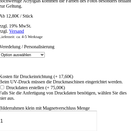
hochwertige Acrylglas kommen die Farben des Fotos besonders brillan
zur Geltung.
Ab
12,80
€
/ Stück
zzgl. 19% MwSt.
zzgl.
Versand
Lieferzeit: ca. 4-5 Werktage
Veredelung / Personalisierung
Kosten für Druckeinrichtung
(+ 17,60€)
Beim UV-Druck müssen die Druckmaschinen eingerichtet werden.
Druckdaten erstellen
(+ 75,00€)
Falls Sie die Anfertigung von Druckdaten benötigen, wählen Sie dies
hier aus.
Bilderrahmen klein mit Magnetverschluss Menge