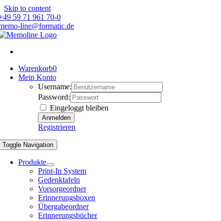
Skip to content
+49 59 71 961 70-0
memo-line@formatic.de
Warenkorb
0
Mein Konto
Username:
Password:
Eingeloggt bleiben
Registrieren
Toggle Navigation
Produkte
Print-In System
Gedenktafeln
Vorsorgeordner
Erinnerungsboxen
Übergabeordner
Erinnerungsbücher